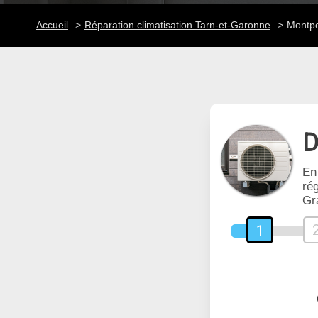
Accueil
Réparation climatisation Tarn-et-Garonne
Montpe
D
En
rég
Gr
1