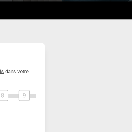
ls
dans votre
8
9
?