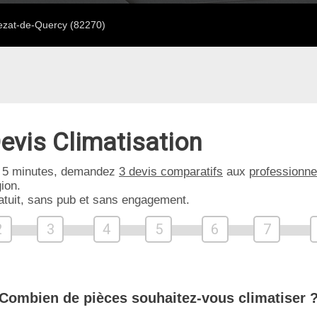
zat-de-Quercy (82270)
evis Climatisation
 5 minutes, demandez
3 devis comparatifs
aux
professionne
ion.
atuit, sans pub et sans engagement.
2
3
4
5
6
7
Combien de pièces souhaitez-vous climatiser 