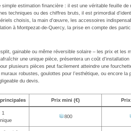
simple estimation financière : il est une véritable feuille d
mes techniques ou des chiffres bruts, il est primordial d’ide
ériels choisis, la main d’œuvre, les accessoires indispensabl
ation à Montpezat-de-Quercy, la prise en compte des particu
lit, gainable ou même réversible solaire – les prix et les mo
afraîchir une unique pièce, présentera un coût d’installatio
pour plusieurs pièces peut facilement atteindre une fourchet
 muraux robustes, goulottes pour l’esthétique, ou encore la
gligeable du devis.
principales
Prix mini (€)
Prix
+ 1
800
unique