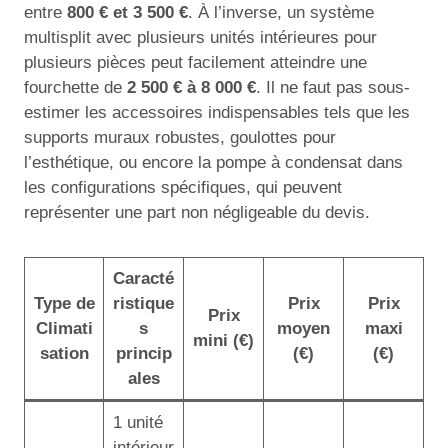
entre
800 € et 3 500 €
. À l’inverse, un système
multisplit avec plusieurs unités intérieures pour
plusieurs pièces peut facilement atteindre une
fourchette de
2 500 € à 8 000 €
. Il ne faut pas sous-
estimer les accessoires indispensables tels que les
supports muraux robustes, goulottes pour
l’esthétique, ou encore la pompe à condensat dans
les configurations spécifiques, qui peuvent
représenter une part non négligeable du devis.
Caracté
Type de
ristique
Prix
Prix
Prix
Climati
s
moyen
maxi
mini (€)
sation
princip
(€)
(€)
ales
1 unité
intérieur