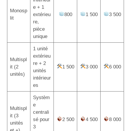
e + 1
Monosp
extérieu
800
1 500
3 500
lit
re,
pièce
unique
1 unité
extérieu
Multispl
re + 2
it (2
1 500
3 000
6 000
unités
unités)
intérieur
es
Systèm
e
Multispl
centrali
it (3
sé pour
2 500
4 500
8 000
unités
3
et +)