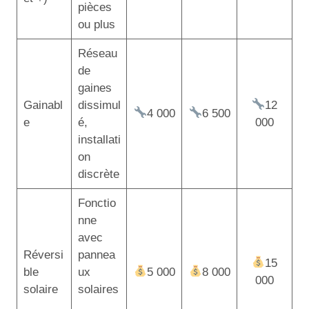
pièces
ou plus
Réseau
de
gaines
Gainabl
dissimul
12
4 000
6 500
e
é,
000
installati
on
discrète
Fonctio
nne
avec
Réversi
pannea
15
ble
ux
5 000
8 000
000
solaire
solaires
,