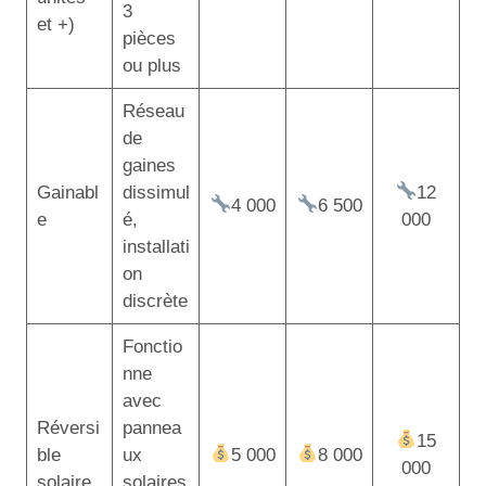
3
et +)
pièces
ou plus
Réseau
de
gaines
Gainabl
dissimul
12
4 000
6 500
e
é,
000
installati
on
discrète
Fonctio
nne
avec
Réversi
pannea
15
ble
ux
5 000
8 000
000
solaire
solaires