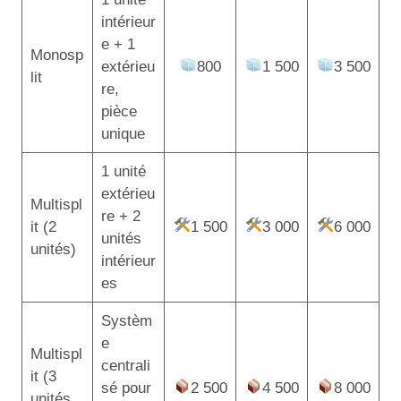
intérieur
e + 1
Monosp
extérieu
800
1 500
3 500
lit
re,
pièce
unique
1 unité
extérieu
Multispl
re + 2
it (2
1 500
3 000
6 000
unités
unités)
intérieur
es
Systèm
e
Multispl
centrali
it (3
sé pour
2 500
4 500
8 000
unités