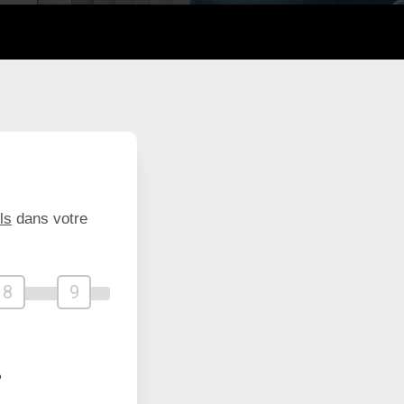
ls
dans votre
8
9
?