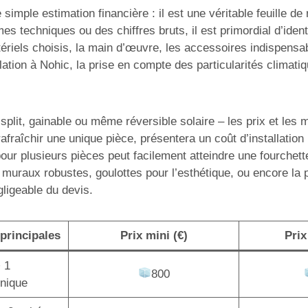
simple estimation financière : il est une véritable feuille d
mes techniques ou des chiffres bruts, il est primordial d’ide
ériels choisis, la main d’œuvre, les accessoires indispensabl
tion à Nohic, la prise en compte des particularités climati
lit, gainable ou même réversible solaire – les prix et les mo
afraîchir une unique pièce, présentera un coût d’installatio
pour plusieurs pièces peut facilement atteindre une fourchet
 muraux robustes, goulottes pour l’esthétique, ou encore la
gligeable du devis.
principales
Prix mini (€)
Prix
+ 1
800
unique