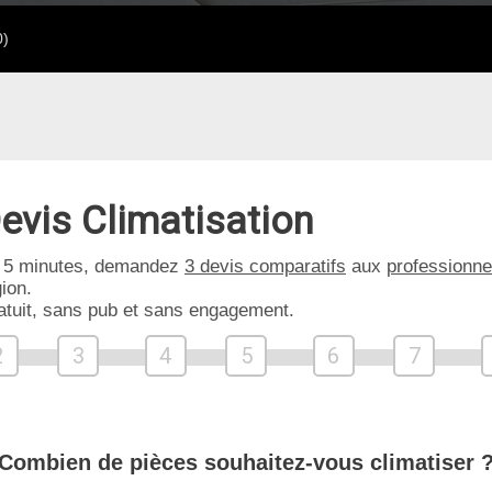
0)
evis Climatisation
 5 minutes, demandez
3 devis comparatifs
aux
professionne
ion.
atuit, sans pub et sans engagement.
2
3
4
5
6
7
Combien de pièces souhaitez-vous climatiser 