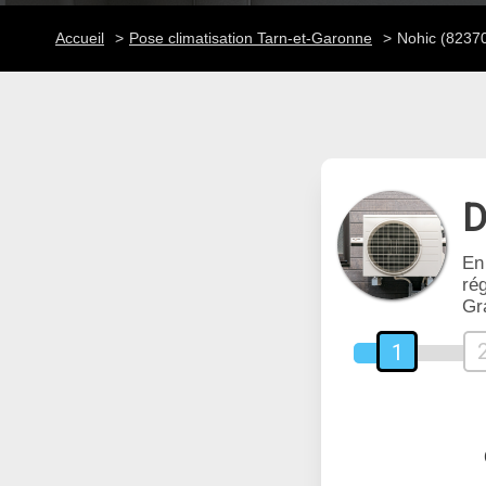
Accueil
Pose climatisation Tarn-et-Garonne
Nohic (8237
D
En
rég
Gr
1