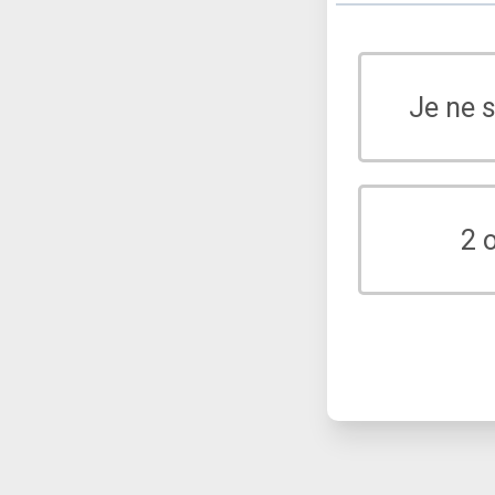
Je ne 
2 