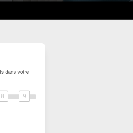
ls
dans votre
8
9
?