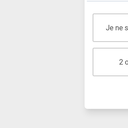
Je ne 
2 