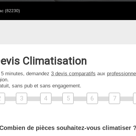
ac (82230)
evis Climatisation
 5 minutes, demandez
3 devis comparatifs
aux
professionne
ion.
atuit, sans pub et sans engagement.
2
3
4
5
6
7
Combien de pièces souhaitez-vous climatiser 