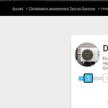
Accueil
Climatisation appartement Tarn-et-Garonne
Léoj
D
En
rég
Gr
1