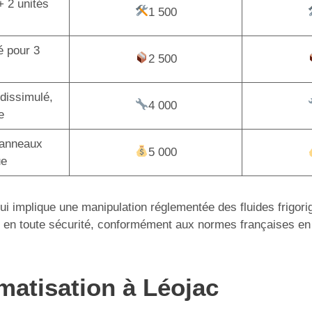
+ 2 unités
1 500
é pour 3
2 500
dissimulé,
4 000
e
panneaux
5 000
ue
 qui implique une manipulation réglementée des fluides frigor
tion en toute sécurité, conformément aux normes françaises en
imatisation à Léojac