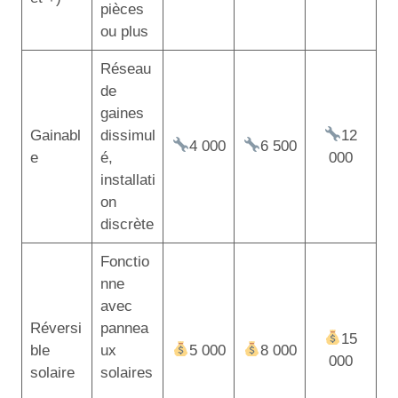
pièces
ou plus
Réseau
de
gaines
Gainabl
dissimul
12
4 000
6 500
e
é,
000
installati
on
discrète
Fonctio
nne
avec
Réversi
pannea
15
ble
ux
5 000
8 000
000
solaire
solaires
,