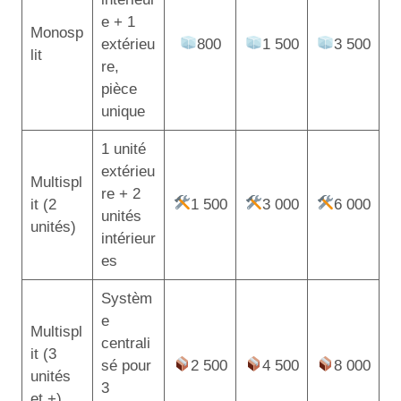
e + 1
Monosp
extérieu
800
1 500
3 500
lit
re,
pièce
unique
1 unité
extérieu
Multispl
re + 2
it (2
1 500
3 000
6 000
unités
unités)
intérieur
es
Systèm
e
Multispl
centrali
it (3
sé pour
2 500
4 500
8 000
unités
3
et +)