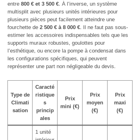
entre
800 € et 3 500 €
. À l’inverse, un système
multisplit avec plusieurs unités intérieures pour
plusieurs pièces peut facilement atteindre une
fourchette de
2 500 € à 8 000 €
. Il ne faut pas sous-
estimer les accessoires indispensables tels que les
supports muraux robustes, goulottes pour
l’esthétique, ou encore la pompe à condensat dans
les configurations spécifiques, qui peuvent
représenter une part non négligeable du devis.
Caracté
Type de
ristique
Prix
Prix
Prix
Climati
s
moyen
maxi
mini (€)
sation
princip
(€)
(€)
ales
1 unité
intérieur