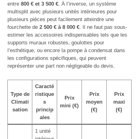
entre
800 € et 3 500 €
. À l’inverse, un système
multisplit avec plusieurs unités intérieures pour
plusieurs pièces peut facilement atteindre une
fourchette de
2 500 € à 8 000 €
. Il ne faut pas sous-
estimer les accessoires indispensables tels que les
supports muraux robustes, goulottes pour
l’esthétique, ou encore la pompe à condensat dans
les configurations spécifiques, qui peuvent
représenter une part non négligeable du devis.
Caracté
Type de
ristique
Prix
Prix
Prix
Climati
s
moyen
maxi
mini (€)
sation
princip
(€)
(€)
ales
1 unité
intérieur