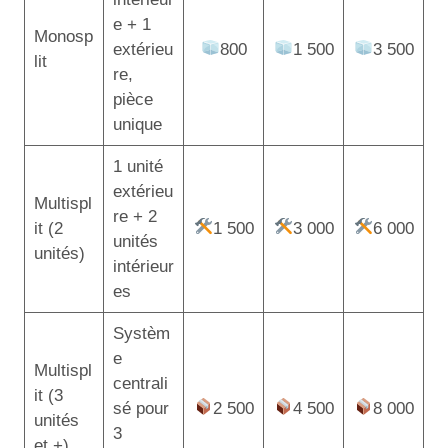
e + 1
Monosp
extérieu
800
1 500
3 500
lit
re,
pièce
unique
1 unité
extérieu
Multispl
re + 2
it (2
1 500
3 000
6 000
unités
unités)
intérieur
es
Systèm
e
Multispl
centrali
it (3
sé pour
2 500
4 500
8 000
unités
3
et +)