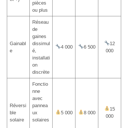
pièces
ou plus
Réseau
de
gaines
Gainabl
dissimul
12
4 000
6 500
e
é,
000
installati
on
discrète
Fonctio
nne
avec
Réversi
pannea
15
ble
ux
5 000
8 000
000
solaire
solaires
,