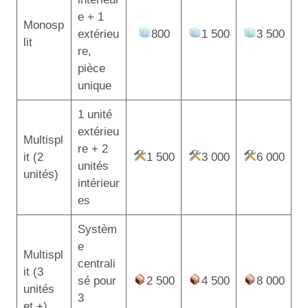
e + 1
Monosp
extérieu
800
1 500
3 500
lit
re,
pièce
unique
1 unité
extérieu
Multispl
re + 2
it (2
1 500
3 000
6 000
unités
unités)
intérieur
es
Systèm
e
Multispl
centrali
it (3
sé pour
2 500
4 500
8 000
unités
3
et +)