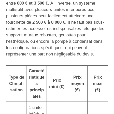
entre
800 € et 3 500 €
. À l’inverse, un système
multisplit avec plusieurs unités intérieures pour
plusieurs pièces peut facilement atteindre une
fourchette de
2 500 € à 8 000 €
. Il ne faut pas sous-
estimer les accessoires indispensables tels que les
supports muraux robustes, goulottes pour
l’esthétique, ou encore la pompe à condensat dans
les configurations spécifiques, qui peuvent
représenter une part non négligeable du devis.
Caracté
Type de
ristique
Prix
Prix
Prix
Climati
s
moyen
maxi
mini (€)
sation
princip
(€)
(€)
ales
1 unité
intérieur