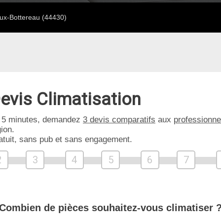
ux-Bottereau (44430)
evis Climatisation
 5 minutes, demandez
3 devis comparatifs
aux
professionne
ion.
atuit, sans pub et sans engagement.
2
3
4
5
6
7
Combien de pièces souhaitez-vous climatiser 