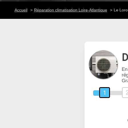
Accueil
Réparation climatisation Loire-Atlantique
Le Loro
D
En
rég
Gr
1