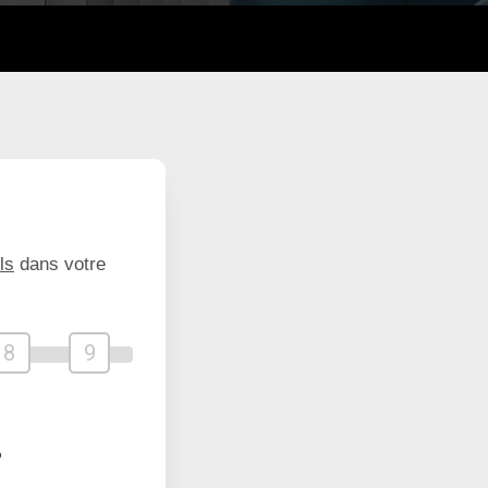
ls
dans votre
8
9
?