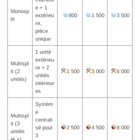
e + 1
Monosp
extérieu
800
1 500
3 500
lit
re,
pièce
unique
1 unité
extérieu
Multispl
re + 2
it (2
1 500
3 000
6 000
unités
unités)
intérieur
es
Systèm
e
Multispl
centrali
it (3
sé pour
2 500
4 500
8 000
unités
3
et +)