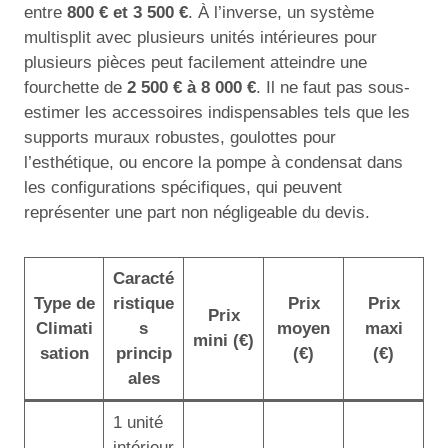
entre
800 € et 3 500 €
. À l’inverse, un système
multisplit avec plusieurs unités intérieures pour
plusieurs pièces peut facilement atteindre une
fourchette de
2 500 € à 8 000 €
. Il ne faut pas sous-
estimer les accessoires indispensables tels que les
supports muraux robustes, goulottes pour
l’esthétique, ou encore la pompe à condensat dans
les configurations spécifiques, qui peuvent
représenter une part non négligeable du devis.
Caracté
Type de
ristique
Prix
Prix
Prix
Climati
s
moyen
maxi
mini (€)
sation
princip
(€)
(€)
ales
1 unité
intérieur