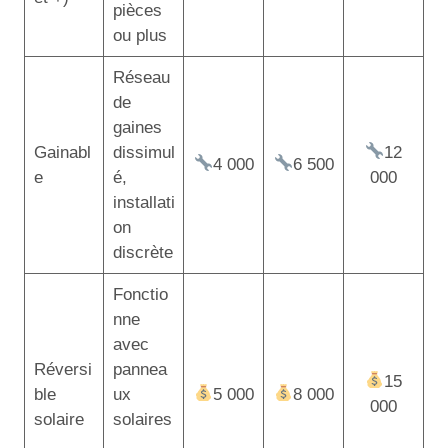
pièces
ou plus
Réseau
de
gaines
Gainabl
dissimul
12
4 000
6 500
e
é,
000
installati
on
discrète
Fonctio
nne
avec
Réversi
pannea
15
ble
ux
5 000
8 000
000
solaire
solaires
,