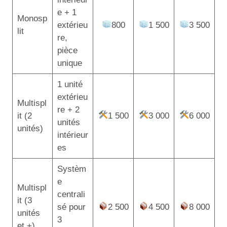
e + 1
Monosp
extérieu
800
1 500
3 500
lit
re,
pièce
unique
1 unité
extérieu
Multispl
re + 2
it (2
1 500
3 000
6 000
unités
unités)
intérieur
es
Systèm
e
Multispl
centrali
it (3
sé pour
2 500
4 500
8 000
unités
3
et +)