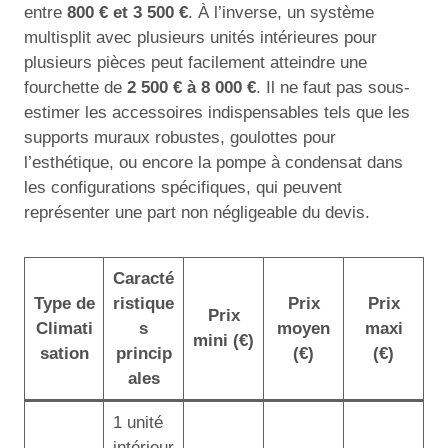
entre
800 € et 3 500 €
. À l’inverse, un système
multisplit avec plusieurs unités intérieures pour
plusieurs pièces peut facilement atteindre une
fourchette de
2 500 € à 8 000 €
. Il ne faut pas sous-
estimer les accessoires indispensables tels que les
supports muraux robustes, goulottes pour
l’esthétique, ou encore la pompe à condensat dans
les configurations spécifiques, qui peuvent
représenter une part non négligeable du devis.
Caracté
Type de
ristique
Prix
Prix
Prix
Climati
s
moyen
maxi
mini (€)
sation
princip
(€)
(€)
ales
1 unité
intérieur