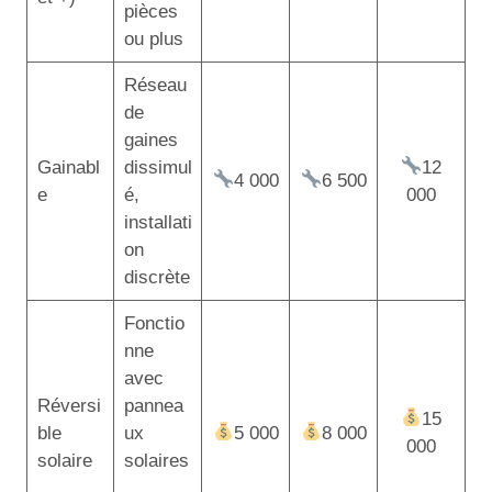
pièces
ou plus
Réseau
de
gaines
Gainabl
dissimul
12
4 000
6 500
e
é,
000
installati
on
discrète
Fonctio
nne
avec
Réversi
pannea
15
ble
ux
5 000
8 000
000
solaire
solaires
,