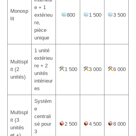
e + 1
Monosp
extérieu
800
1 500
3 500
lit
re,
pièce
unique
1 unité
extérieu
Multispl
re + 2
it (2
1 500
3 000
6 000
unités
unités)
intérieur
es
Systèm
e
Multispl
centrali
it (3
sé pour
2 500
4 500
8 000
unités
3
et +)