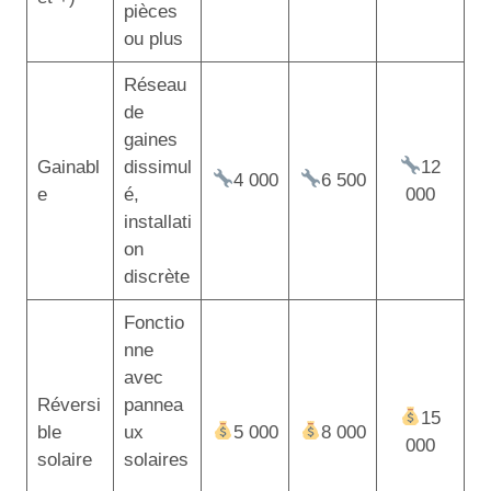
pièces
ou plus
Réseau
de
gaines
Gainabl
dissimul
12
4 000
6 500
e
é,
000
installati
on
discrète
Fonctio
nne
avec
Réversi
pannea
15
ble
ux
5 000
8 000
000
solaire
solaires
,