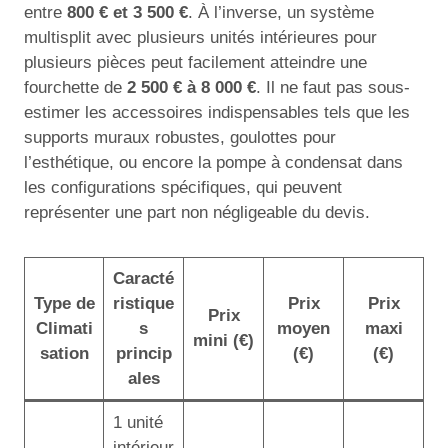
entre
800 € et 3 500 €
. À l’inverse, un système
multisplit avec plusieurs unités intérieures pour
plusieurs pièces peut facilement atteindre une
fourchette de
2 500 € à 8 000 €
. Il ne faut pas sous-
estimer les accessoires indispensables tels que les
supports muraux robustes, goulottes pour
l’esthétique, ou encore la pompe à condensat dans
les configurations spécifiques, qui peuvent
représenter une part non négligeable du devis.
Caracté
Type de
ristique
Prix
Prix
Prix
Climati
s
moyen
maxi
mini (€)
sation
princip
(€)
(€)
ales
1 unité
intérieur