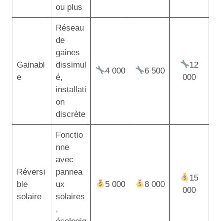
ou plus
Réseau
de
gaines
Gainabl
dissimul
12
4 000
6 500
e
é,
000
installati
on
discrète
Fonctio
nne
avec
Réversi
pannea
15
ble
ux
5 000
8 000
000
solaire
solaires
,