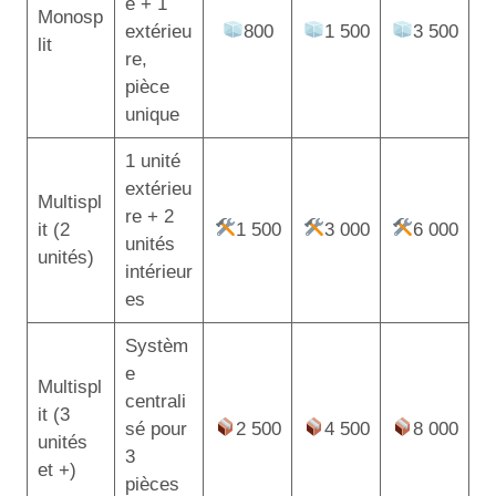
e + 1
Monosp
extérieu
800
1 500
3 500
lit
re,
pièce
unique
1 unité
extérieu
Multispl
re + 2
it (2
1 500
3 000
6 000
unités
unités)
intérieur
es
Systèm
e
Multispl
centrali
it (3
sé pour
2 500
4 500
8 000
unités
3
et +)
pièces