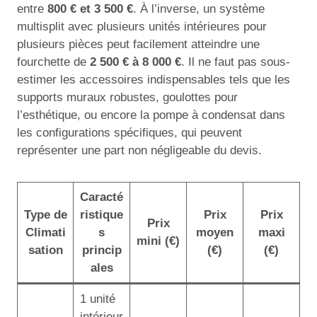
entre
800 € et 3 500 €
. À l’inverse, un système
multisplit avec plusieurs unités intérieures pour
plusieurs pièces peut facilement atteindre une
fourchette de
2 500 € à 8 000 €
. Il ne faut pas sous-
estimer les accessoires indispensables tels que les
supports muraux robustes, goulottes pour
l’esthétique, ou encore la pompe à condensat dans
les configurations spécifiques, qui peuvent
représenter une part non négligeable du devis.
Caracté
Type de
ristique
Prix
Prix
Prix
Climati
s
moyen
maxi
mini (€)
sation
princip
(€)
(€)
ales
1 unité
intérieur