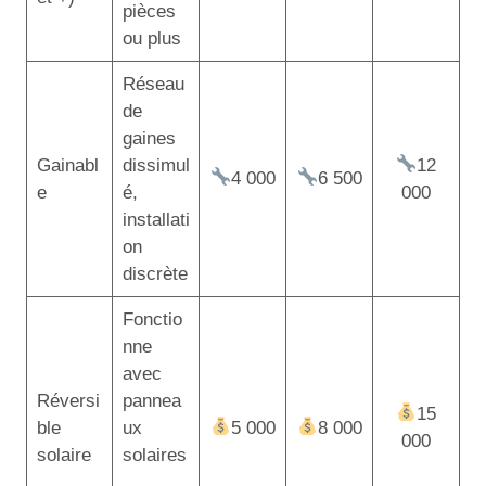
pièces
ou plus
Réseau
de
gaines
Gainabl
dissimul
12
4 000
6 500
e
é,
000
installati
on
discrète
Fonctio
nne
avec
Réversi
pannea
15
ble
ux
5 000
8 000
000
solaire
solaires
,