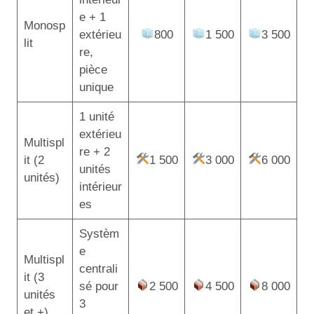
e + 1
Monosp
extérieu
800
1 500
3 500
lit
re,
pièce
unique
1 unité
extérieu
Multispl
re + 2
it (2
1 500
3 000
6 000
unités
unités)
intérieur
es
Systèm
e
Multispl
centrali
it (3
sé pour
2 500
4 500
8 000
unités
3
et +)