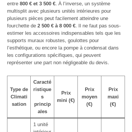
entre
800 € et 3 500 €
. À l’inverse, un système
multisplit avec plusieurs unités intérieures pour
plusieurs pièces peut facilement atteindre une
fourchette de
2 500 € à 8 000 €
. Il ne faut pas sous-
estimer les accessoires indispensables tels que les
supports muraux robustes, goulottes pour
l’esthétique, ou encore la pompe à condensat dans
les configurations spécifiques, qui peuvent
représenter une part non négligeable du devis.
Caracté
Type de
ristique
Prix
Prix
Prix
Climati
s
moyen
maxi
mini (€)
sation
princip
(€)
(€)
ales
1 unité
intérieur