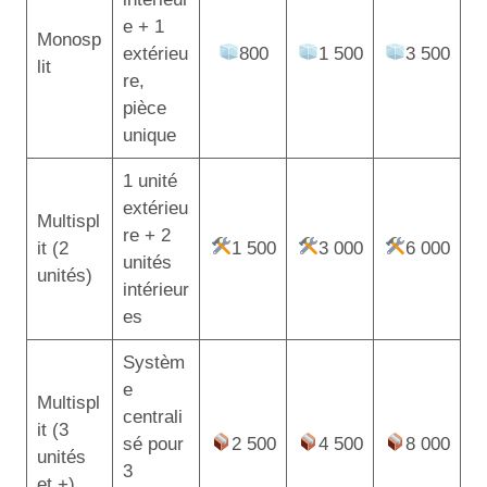
e + 1
Monosp
extérieu
800
1 500
3 500
lit
re,
pièce
unique
1 unité
extérieu
Multispl
re + 2
it (2
1 500
3 000
6 000
unités
unités)
intérieur
es
Systèm
e
Multispl
centrali
it (3
sé pour
2 500
4 500
8 000
unités
3
et +)