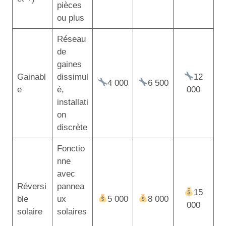
pièces
ou plus
Réseau
de
gaines
Gainabl
dissimul
12
4 000
6 500
e
é,
000
installati
on
discrète
Fonctio
nne
avec
Réversi
pannea
15
ble
ux
5 000
8 000
000
solaire
solaires
,