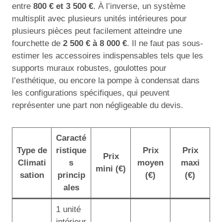
entre
800 € et 3 500 €
. À l’inverse, un système
multisplit avec plusieurs unités intérieures pour
plusieurs pièces peut facilement atteindre une
fourchette de
2 500 € à 8 000 €
. Il ne faut pas sous-
estimer les accessoires indispensables tels que les
supports muraux robustes, goulottes pour
l’esthétique, ou encore la pompe à condensat dans
les configurations spécifiques, qui peuvent
représenter une part non négligeable du devis.
Caracté
Type de
ristique
Prix
Prix
Prix
Climati
s
moyen
maxi
mini (€)
sation
princip
(€)
(€)
ales
1 unité
intérieur