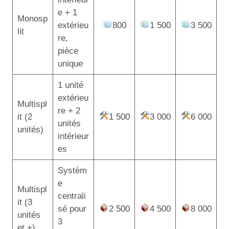
e + 1
Monosp
extérieu
800
1 500
3 500
lit
re,
pièce
unique
1 unité
extérieu
Multispl
re + 2
it (2
1 500
3 000
6 000
unités
unités)
intérieur
es
Systèm
e
Multispl
centrali
it (3
sé pour
2 500
4 500
8 000
unités
3
et +)