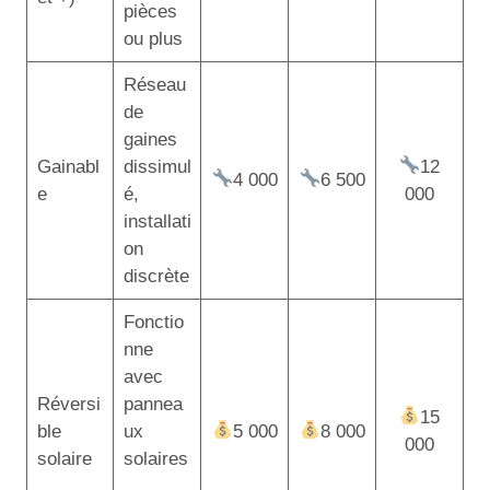
pièces
ou plus
Réseau
de
gaines
Gainabl
dissimul
12
4 000
6 500
e
é,
000
installati
on
discrète
Fonctio
nne
avec
Réversi
pannea
15
ble
ux
5 000
8 000
000
solaire
solaires
,