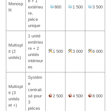
e + 1
Monosp
extérieu
800
1 500
3 500
lit
re,
pièce
unique
1 unité
extérieu
Multispl
re + 2
it (2
1 500
3 000
6 000
unités
unités)
intérieur
es
Systèm
e
Multispl
centrali
it (3
sé pour
2 500
4 500
8 000
unités
3
et +)
pièces