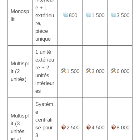
e + 1
Monosp
extérieu
800
1 500
3 500
lit
re,
pièce
unique
1 unité
extérieu
Multispl
re + 2
it (2
1 500
3 000
6 000
unités
unités)
intérieur
es
Systèm
e
Multispl
centrali
it (3
sé pour
2 500
4 500
8 000
unités
3
et +)