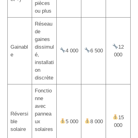
pièces
ou plus
Réseau
de
gaines
Gainabl
dissimul
12
4 000
6 500
e
é,
000
installati
on
discrète
Fonctio
nne
avec
Réversi
pannea
15
ble
ux
5 000
8 000
000
solaire
solaires
,