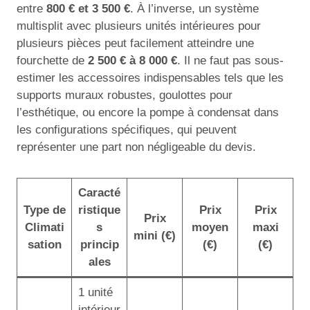
entre
800 € et 3 500 €
. À l’inverse, un système
multisplit avec plusieurs unités intérieures pour
plusieurs pièces peut facilement atteindre une
fourchette de
2 500 € à 8 000 €
. Il ne faut pas sous-
estimer les accessoires indispensables tels que les
supports muraux robustes, goulottes pour
l’esthétique, ou encore la pompe à condensat dans
les configurations spécifiques, qui peuvent
représenter une part non négligeable du devis.
Caracté
Type de
ristique
Prix
Prix
Prix
Climati
s
moyen
maxi
mini (€)
sation
princip
(€)
(€)
ales
1 unité
intérieur