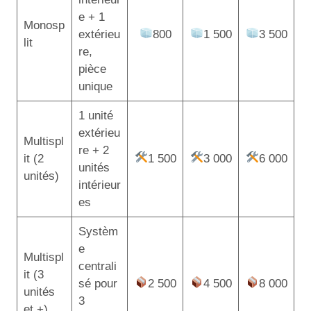
e + 1
Monosp
extérieu
800
1 500
3 500
lit
re,
pièce
unique
1 unité
extérieu
Multispl
re + 2
it (2
1 500
3 000
6 000
unités
unités)
intérieur
es
Systèm
e
Multispl
centrali
it (3
sé pour
2 500
4 500
8 000
unités
3
et +)