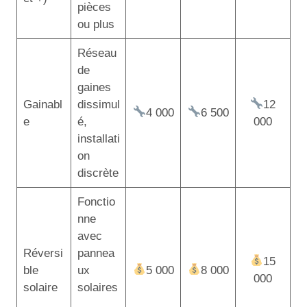
pièces
ou plus
Réseau
de
gaines
Gainabl
dissimul
12
4 000
6 500
e
é,
000
installati
on
discrète
Fonctio
nne
avec
Réversi
pannea
15
ble
ux
5 000
8 000
000
solaire
solaires
,