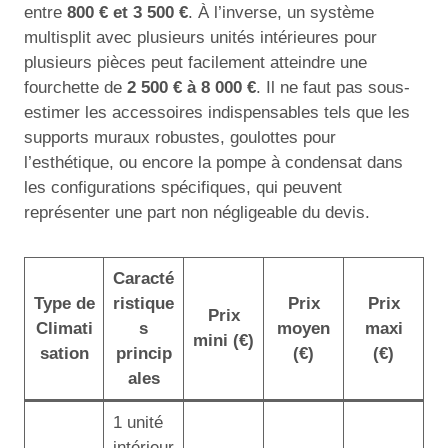
entre
800 € et 3 500 €
. À l’inverse, un système
multisplit avec plusieurs unités intérieures pour
plusieurs pièces peut facilement atteindre une
fourchette de
2 500 € à 8 000 €
. Il ne faut pas sous-
estimer les accessoires indispensables tels que les
supports muraux robustes, goulottes pour
l’esthétique, ou encore la pompe à condensat dans
les configurations spécifiques, qui peuvent
représenter une part non négligeable du devis.
Caracté
Type de
ristique
Prix
Prix
Prix
Climati
s
moyen
maxi
mini (€)
sation
princip
(€)
(€)
ales
1 unité
intérieur