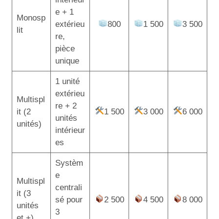
e + 1
Monosp
extérieu
800
1 500
3 500
lit
re,
pièce
unique
1 unité
extérieu
Multispl
re + 2
it (2
1 500
3 000
6 000
unités
unités)
intérieur
es
Systèm
e
Multispl
centrali
it (3
sé pour
2 500
4 500
8 000
unités
3
et +)