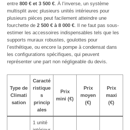
entre
800 € et 3 500 €
. À l’inverse, un système
multisplit avec plusieurs unités intérieures pour
plusieurs pièces peut facilement atteindre une
fourchette de
2 500 € à 8 000 €
. Il ne faut pas sous-
estimer les accessoires indispensables tels que les
supports muraux robustes, goulottes pour
l’esthétique, ou encore la pompe à condensat dans
les configurations spécifiques, qui peuvent
représenter une part non négligeable du devis.
Caracté
Type de
ristique
Prix
Prix
Prix
Climati
s
moyen
maxi
mini (€)
sation
princip
(€)
(€)
ales
1 unité
intérieur