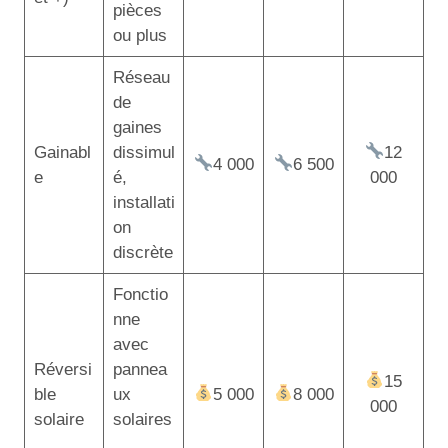
pièces
ou plus
Réseau
de
gaines
Gainabl
dissimul
12
4 000
6 500
e
é,
000
installati
on
discrète
Fonctio
nne
avec
Réversi
pannea
15
ble
ux
5 000
8 000
000
solaire
solaires
,