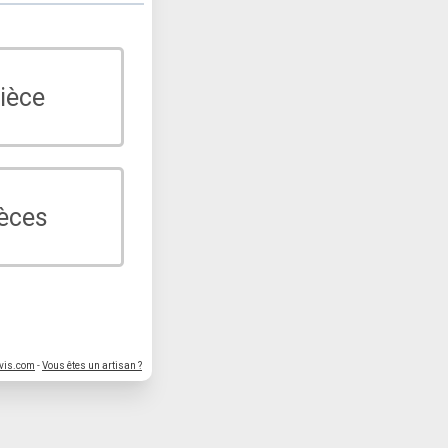
ièce
ièces
vis.com
-
Vous êtes un artisan ?