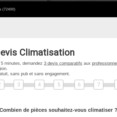
is (72400)
evis Climatisation
 5 minutes, demandez
3 devis comparatifs
aux
professionne
ion.
atuit, sans pub et sans engagement.
2
3
4
5
6
7
Combien de pièces souhaitez-vous climatiser 