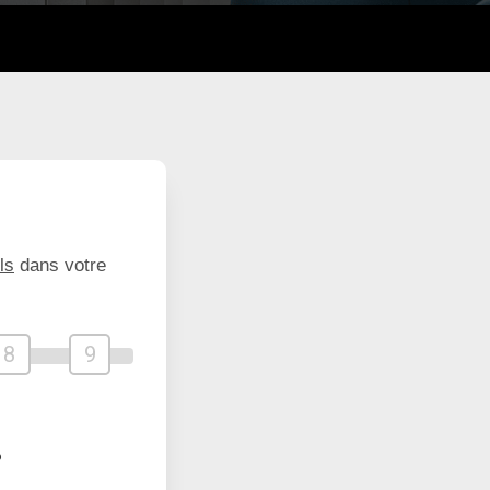
ls
dans votre
8
9
?