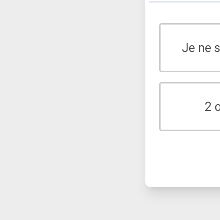
Je ne 
2 