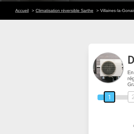
Accueil
Climatisation réversible Sarthe
Villaines-la-Gona
D
En
rég
Gr
1