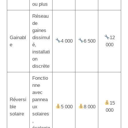
ou plus
Réseau
de
gaines
Gainabl
dissimul
12
4 000
6 500
e
é,
000
installati
on
discrète
Fonctio
nne
avec
Réversi
pannea
15
ble
ux
5 000
8 000
000
solaire
solaires
,