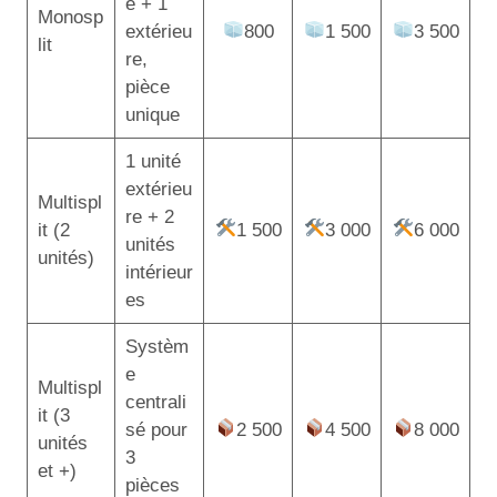
e + 1
Monosp
extérieu
800
1 500
3 500
lit
re,
pièce
unique
1 unité
extérieu
Multispl
re + 2
it (2
1 500
3 000
6 000
unités
unités)
intérieur
es
Systèm
e
Multispl
centrali
it (3
sé pour
2 500
4 500
8 000
unités
3
et +)
pièces