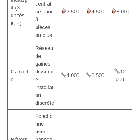
centrali
it (3
sé pour
2 500
4 500
8 000
unités
3
et +)
pièces
ou plus
Réseau
de
gaines
Gainabl
dissimul
12
4 000
6 500
e
é,
000
installati
on
discrète
Fonctio
nne
avec
Réversi
pannea