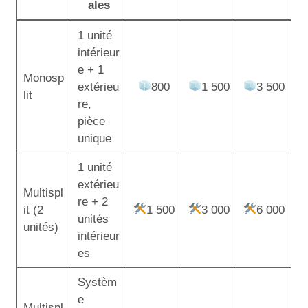
ales
1 unité
intérieur
e + 1
Monosp
extérieu
800
1 500
3 500
lit
re,
pièce
unique
1 unité
extérieu
Multispl
re + 2
it (2
1 500
3 000
6 000
unités
unités)
intérieur
es
Systèm
e
Multispl