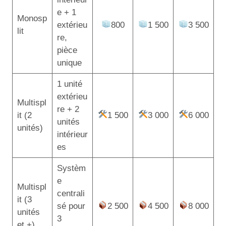
e + 1
Monosp
extérieu
800
1 500
3 500
lit
re,
pièce
unique
1 unité
extérieu
Multispl
re + 2
it (2
1 500
3 000
6 000
unités
unités)
intérieur
es
Systèm
e
Multispl
centrali
it (3
sé pour
2 500
4 500
8 000
unités
3
et +)