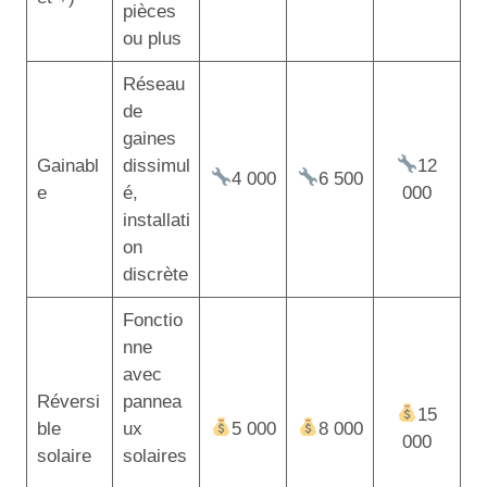
pièces
ou plus
Réseau
de
gaines
Gainabl
dissimul
12
4 000
6 500
e
é,
000
installati
on
discrète
Fonctio
nne
avec
Réversi
pannea
15
ble
ux
5 000
8 000
000
solaire
solaires
,