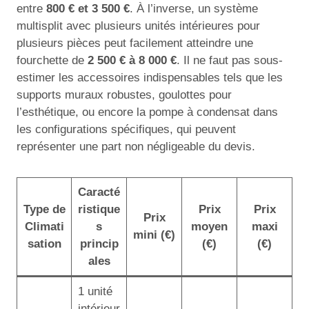
entre
800 € et 3 500 €
. À l’inverse, un système
multisplit avec plusieurs unités intérieures pour
plusieurs pièces peut facilement atteindre une
fourchette de
2 500 € à 8 000 €
. Il ne faut pas sous-
estimer les accessoires indispensables tels que les
supports muraux robustes, goulottes pour
l’esthétique, ou encore la pompe à condensat dans
les configurations spécifiques, qui peuvent
représenter une part non négligeable du devis.
Caracté
Type de
ristique
Prix
Prix
Prix
Climati
s
moyen
maxi
mini (€)
sation
princip
(€)
(€)
ales
1 unité
intérieur