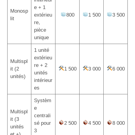
e + 1
Monosp
extérieu
800
1 500
3 500
lit
re,
pièce
unique
1 unité
extérieu
Multispl
re + 2
it (2
1 500
3 000
6 000
unités
unités)
intérieur
es
Systèm
e
Multispl
centrali
it (3
sé pour
2 500
4 500
8 000
unités
3
et +)