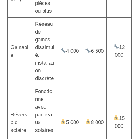
pièces
ou plus
Réseau
de
gaines
Gainabl
dissimul
12
4 000
6 500
e
é,
000
installati
on
discrète
Fonctio
nne
avec
Réversi
pannea
15
ble
ux
5 000
8 000
000
solaire
solaires
,