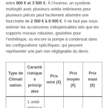
entre
800 € et 3 500 €
. À l’inverse, un système
multisplit avec plusieurs unités intérieures pour
plusieurs pièces peut facilement atteindre une
fourchette de
2 500 € à 8 000 €
. Il ne faut pas sous-
estimer les accessoires indispensables tels que les
supports muraux robustes, goulottes pour
l’esthétique, ou encore la pompe à condensat dans
les configurations spécifiques, qui peuvent
représenter une part non négligeable du devis.
Caracté
Type de
ristique
Prix
Prix
Prix
Climati
s
moyen
maxi
mini (€)
sation
princip
(€)
(€)
ales
1 unité
intérieur