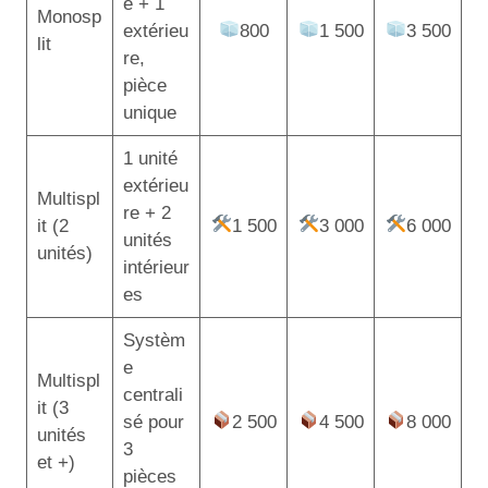
e + 1
Monosp
extérieu
800
1 500
3 500
lit
re,
pièce
unique
1 unité
extérieu
Multispl
re + 2
it (2
1 500
3 000
6 000
unités
unités)
intérieur
es
Systèm
e
Multispl
centrali
it (3
sé pour
2 500
4 500
8 000
unités
3
et +)
pièces