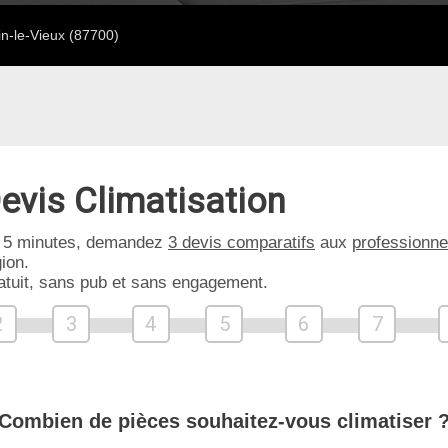
in-le-Vieux (87700)
evis Climatisation
 5 minutes, demandez
3 devis comparatifs
aux
professionne
ion.
atuit, sans pub et sans engagement.
2
3
4
5
6
7
Combien de pièces souhaitez-vous climatiser 