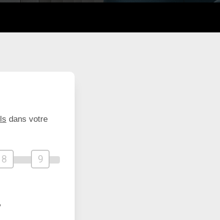
ls
dans votre
8
9
?