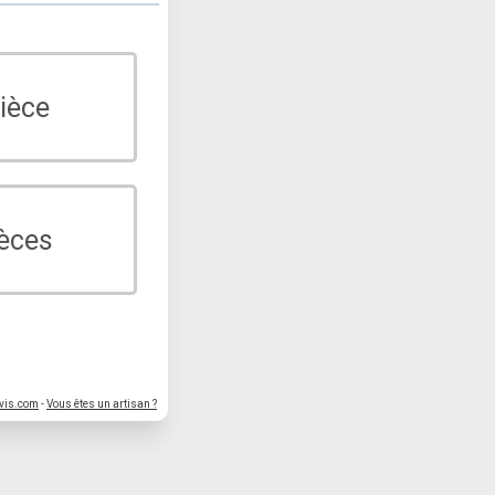
ièce
ièces
vis.com
-
Vous êtes un artisan ?