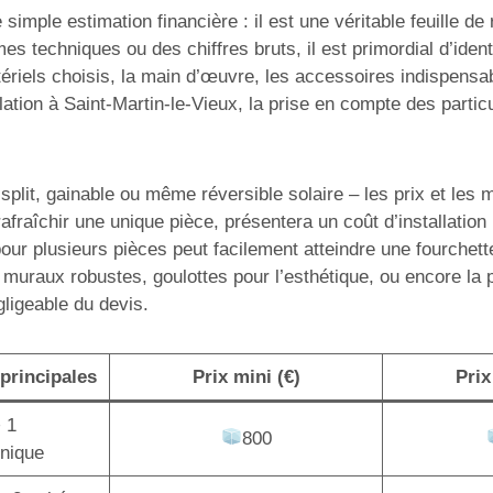
simple estimation financière : il est une véritable feuille d
mes techniques ou des chiffres bruts, il est primordial d’ide
ériels choisis, la main d’œuvre, les accessoires indispensabl
tion à Saint-Martin-le-Vieux, la prise en compte des particu
lit, gainable ou même réversible solaire – les prix et les mo
afraîchir une unique pièce, présentera un coût d’installatio
pour plusieurs pièces peut facilement atteindre une fourchet
 muraux robustes, goulottes pour l’esthétique, ou encore la
gligeable du devis.
principales
Prix mini (€)
Prix
+ 1
800
unique