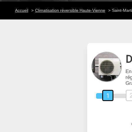
Accueil
Climatisation réversible Haute-Vienne
Saint-Mart
D
En
rég
Gr
1