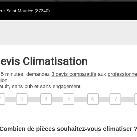
re-Saint-Maurice (87340)
evis Climatisation
 5 minutes, demandez
3 devis comparatifs
aux
professionne
ion.
atuit, sans pub et sans engagement.
2
3
4
5
6
7
Combien de pièces souhaitez-vous climatiser 