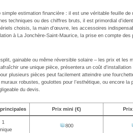
simple estimation financière : il est une véritable feuille d
mes techniques ou des chiffres bruts, il est primordial d’ide
ériels choisis, la main d’œuvre, les accessoires indispensabl
ation à La Jonchère-Saint-Maurice, la prise en compte des pa
lit, gainable ou même réversible solaire – les prix et les mo
afraîchir une unique pièce, présentera un coût d’installatio
pour plusieurs pièces peut facilement atteindre une fourchet
 muraux robustes, goulottes pour l’esthétique, ou encore la
gligeable du devis.
principales
Prix mini (€)
Prix
+ 1
800
unique