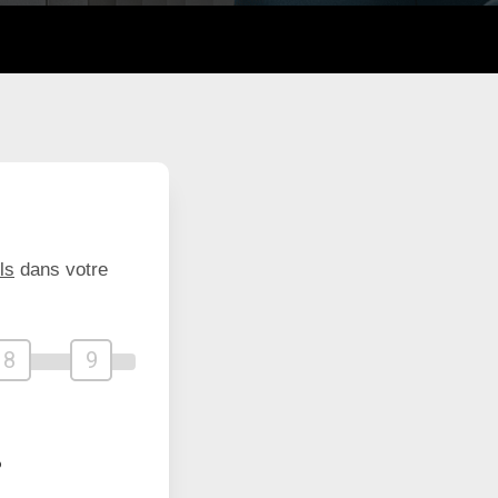
ls
dans votre
8
9
?