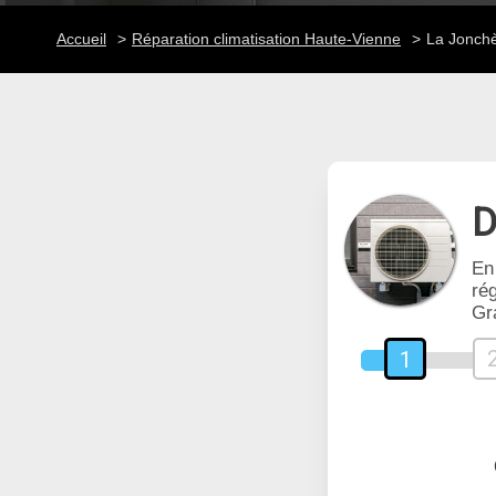
Accueil
Réparation climatisation Haute-Vienne
La Jonchè
D
En
rég
Gr
1