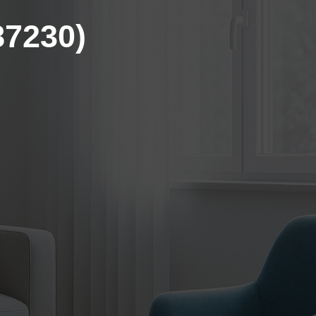
87230)