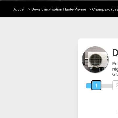
Accueil
Devis climatisation Haute-Vienne
Champsac (87
D
En
rég
Gr
1