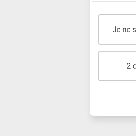
Je ne 
2 