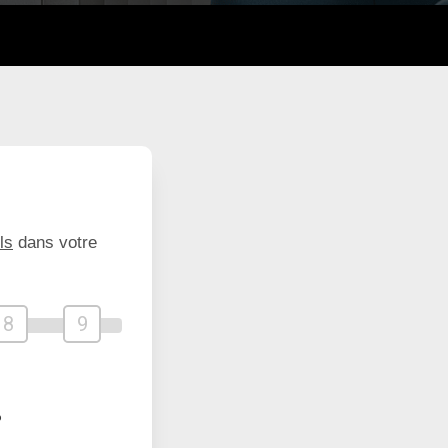
ls
dans votre
8
9
?