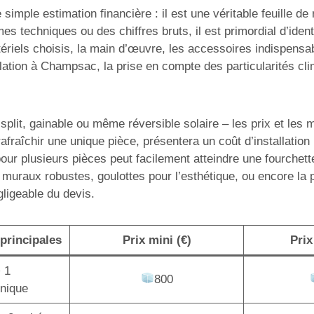
simple estimation financière : il est une véritable feuille d
mes techniques ou des chiffres bruts, il est primordial d’ide
ériels choisis, la main d’œuvre, les accessoires indispensabl
ation à Champsac, la prise en compte des particularités cli
lit, gainable ou même réversible solaire – les prix et les mo
afraîchir une unique pièce, présentera un coût d’installatio
pour plusieurs pièces peut facilement atteindre une fourchet
 muraux robustes, goulottes pour l’esthétique, ou encore la
gligeable du devis.
principales
Prix mini (€)
Prix
+ 1
800
unique