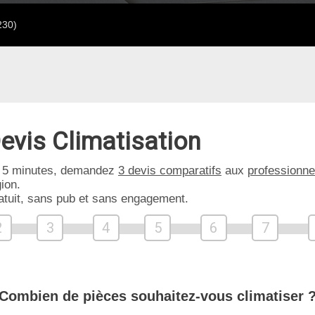
230)
evis Climatisation
 5 minutes, demandez
3 devis comparatifs
aux
professionne
ion.
atuit, sans pub et sans engagement.
2
3
4
5
6
7
Combien de pièces souhaitez-vous climatiser 