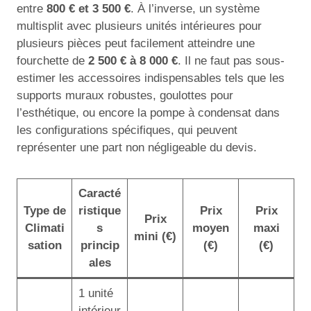
entre
800 € et 3 500 €
. À l’inverse, un système
multisplit avec plusieurs unités intérieures pour
plusieurs pièces peut facilement atteindre une
fourchette de
2 500 € à 8 000 €
. Il ne faut pas sous-
estimer les accessoires indispensables tels que les
supports muraux robustes, goulottes pour
l’esthétique, ou encore la pompe à condensat dans
les configurations spécifiques, qui peuvent
représenter une part non négligeable du devis.
Caracté
Type de
ristique
Prix
Prix
Prix
Climati
s
moyen
maxi
mini (€)
sation
princip
(€)
(€)
ales
1 unité
intérieur