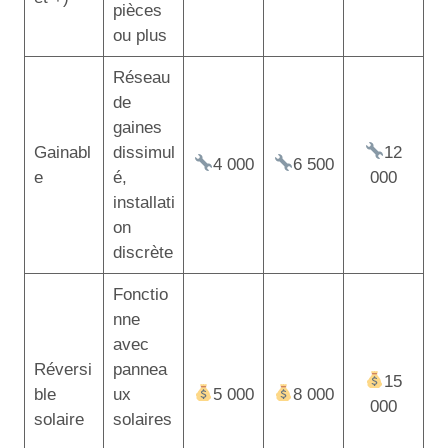
pièces
ou plus
Réseau
de
gaines
Gainabl
dissimul
12
4 000
6 500
e
é,
000
installati
on
discrète
Fonctio
nne
avec
Réversi
pannea
15
ble
ux
5 000
8 000
000
solaire
solaires
,