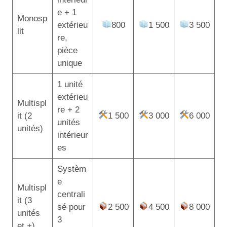
e + 1
Monosp
extérieu
800
1 500
3 500
lit
re,
pièce
unique
1 unité
extérieu
Multispl
re + 2
it (2
1 500
3 000
6 000
unités
unités)
intérieur
es
Systèm
e
Multispl
centrali
it (3
sé pour
2 500
4 500
8 000
unités
3
et +)