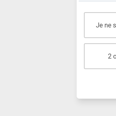
Je ne 
2 