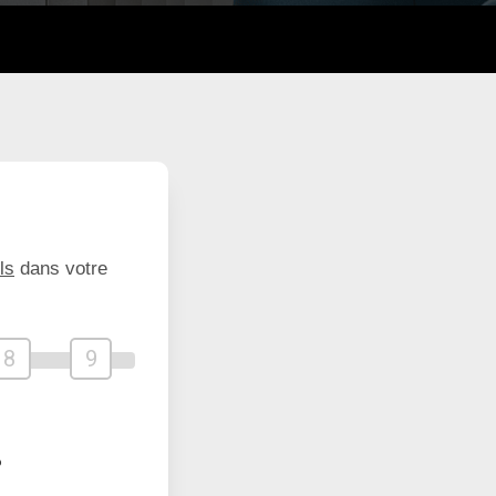
ls
dans votre
8
9
?