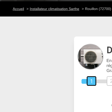
Accueil
Installateur climatisation Sarthe
Rouillon (72700)
D
En
rég
Gr
1