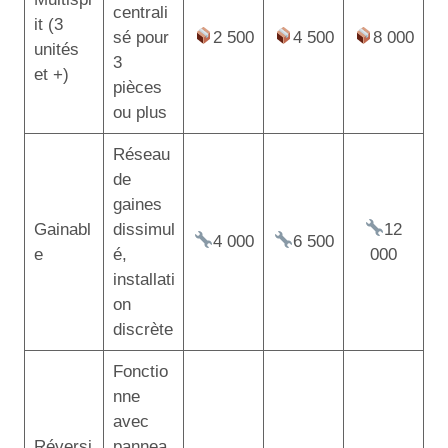
centrali
it (3
sé pour
2 500
4 500
8 000
unités
3
et +)
pièces
ou plus
Réseau
de
gaines
Gainabl
dissimul
12
4 000
6 500
e
é,
000
installati
on
discrète
Fonctio
nne
avec
Réversi
pannea