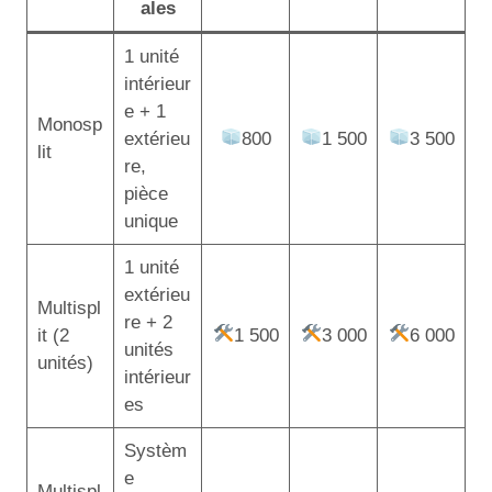
ales
1 unité
intérieur
e + 1
Monosp
extérieu
800
1 500
3 500
lit
re,
pièce
unique
1 unité
extérieu
Multispl
re + 2
it (2
1 500
3 000
6 000
unités
unités)
intérieur
es
Systèm
e
Multispl