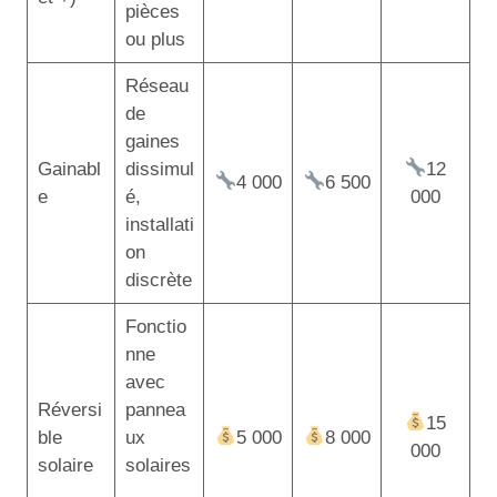
pièces
ou plus
Réseau
de
gaines
Gainabl
dissimul
12
4 000
6 500
e
é,
000
installati
on
discrète
Fonctio
nne
avec
Réversi
pannea
15
ble
ux
5 000
8 000
000
solaire
solaires
,