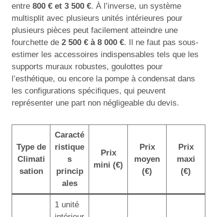
entre
800 € et 3 500 €
. À l’inverse, un système
multisplit avec plusieurs unités intérieures pour
plusieurs pièces peut facilement atteindre une
fourchette de
2 500 € à 8 000 €
. Il ne faut pas sous-
estimer les accessoires indispensables tels que les
supports muraux robustes, goulottes pour
l’esthétique, ou encore la pompe à condensat dans
les configurations spécifiques, qui peuvent
représenter une part non négligeable du devis.
Caracté
Type de
ristique
Prix
Prix
Prix
Climati
s
moyen
maxi
mini (€)
sation
princip
(€)
(€)
ales
1 unité
intérieur