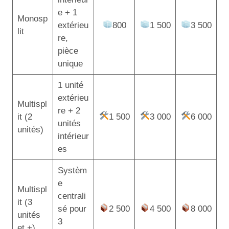
e + 1
Monosp
extérieu
800
1 500
3 500
lit
re,
pièce
unique
1 unité
extérieu
Multispl
re + 2
it (2
1 500
3 000
6 000
unités
unités)
intérieur
es
Systèm
e
Multispl
centrali
it (3
sé pour
2 500
4 500
8 000
unités
3
et +)