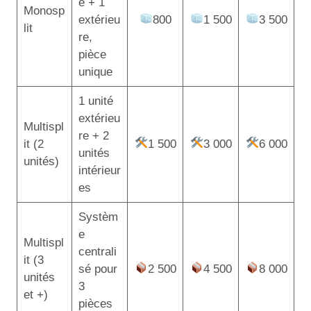
e + 1
Monosp
extérieu
800
1 500
3 500
lit
re,
pièce
unique
1 unité
extérieu
Multispl
re + 2
it (2
1 500
3 000
6 000
unités
unités)
intérieur
es
Systèm
e
Multispl
centrali
it (3
sé pour
2 500
4 500
8 000
unités
3
et +)
pièces