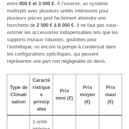
entre
800 € et 3 500 €
. À l’inverse, un système
multisplit avec plusieurs unités intérieures pour
plusieurs pièces peut facilement atteindre une
fourchette de
2 500 € à 8 000 €
. Il ne faut pas sous-
estimer les accessoires indispensables tels que les
supports muraux robustes, goulottes pour
l’esthétique, ou encore la pompe à condensat dans
les configurations spécifiques, qui peuvent
représenter une part non négligeable du devis.
Caracté
Type de
ristique
Prix
Prix
Prix
Climati
s
moyen
maxi
mini (€)
sation
princip
(€)
(€)
ales
1 unité
intérieur