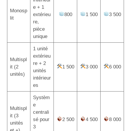
e + 1
Monosp
extérieu
800
1 500
3 500
lit
re,
pièce
unique
1 unité
extérieu
Multispl
re + 2
it (2
1 500
3 000
6 000
unités
unités)
intérieur
es
Systèm
e
Multispl
centrali
it (3
sé pour
2 500
4 500
8 000
unités
3
et +)