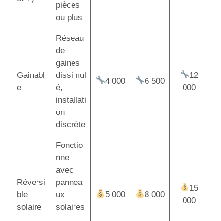
pièces
ou plus
Réseau
de
gaines
Gainabl
dissimul
12
4 000
6 500
e
é,
000
installati
on
discrète
Fonctio
nne
avec
Réversi
pannea
15
ble
ux
5 000
8 000
000
solaire
solaires
,