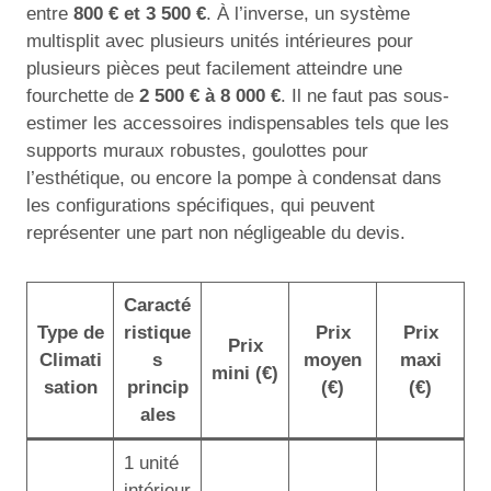
entre
800 € et 3 500 €
. À l’inverse, un système
multisplit avec plusieurs unités intérieures pour
plusieurs pièces peut facilement atteindre une
fourchette de
2 500 € à 8 000 €
. Il ne faut pas sous-
estimer les accessoires indispensables tels que les
supports muraux robustes, goulottes pour
l’esthétique, ou encore la pompe à condensat dans
les configurations spécifiques, qui peuvent
représenter une part non négligeable du devis.
Caracté
Type de
ristique
Prix
Prix
Prix
Climati
s
moyen
maxi
mini (€)
sation
princip
(€)
(€)
ales
1 unité
intérieur