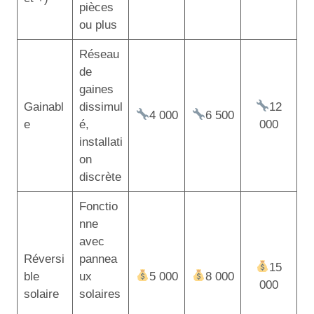
pièces
ou plus
Réseau
de
gaines
Gainabl
dissimul
12
4 000
6 500
e
é,
000
installati
on
discrète
Fonctio
nne
avec
Réversi
pannea
15
ble
ux
5 000
8 000
000
solaire
solaires
,