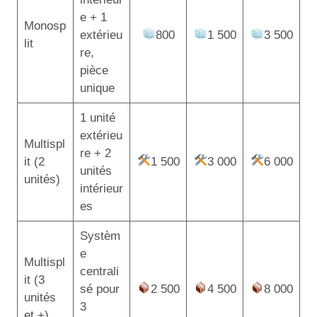
e + 1
Monosp
extérieu
800
1 500
3 500
lit
re,
pièce
unique
1 unité
extérieu
Multispl
re + 2
it (2
1 500
3 000
6 000
unités
unités)
intérieur
es
Systèm
e
Multispl
centrali
it (3
sé pour
2 500
4 500
8 000
unités
3
et +)