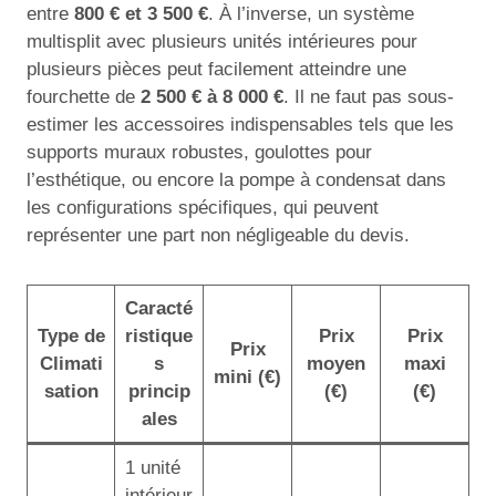
entre
800 € et 3 500 €
. À l’inverse, un système
multisplit avec plusieurs unités intérieures pour
plusieurs pièces peut facilement atteindre une
fourchette de
2 500 € à 8 000 €
. Il ne faut pas sous-
estimer les accessoires indispensables tels que les
supports muraux robustes, goulottes pour
l’esthétique, ou encore la pompe à condensat dans
les configurations spécifiques, qui peuvent
représenter une part non négligeable du devis.
Caracté
Type de
ristique
Prix
Prix
Prix
Climati
s
moyen
maxi
mini (€)
sation
princip
(€)
(€)
ales
1 unité
intérieur