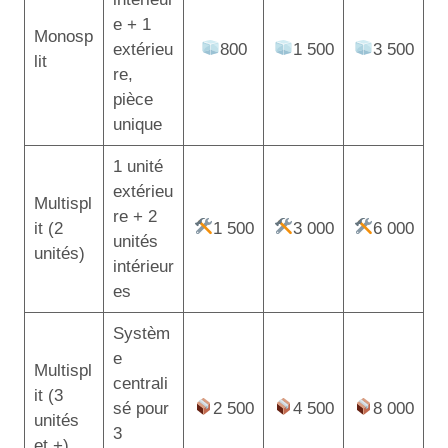
e + 1
Monosp
extérieu
800
1 500
3 500
lit
re,
pièce
unique
1 unité
extérieu
Multispl
re + 2
it (2
1 500
3 000
6 000
unités
unités)
intérieur
es
Systèm
e
Multispl
centrali
it (3
sé pour
2 500
4 500
8 000
unités
3
et +)