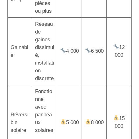
pièces
ou plus
Réseau
de
gaines
Gainabl
dissimul
12
4 000
6 500
e
é,
000
installati
on
discrète
Fonctio
nne
avec
Réversi
pannea
15
ble
ux
5 000
8 000
000
solaire
solaires
,