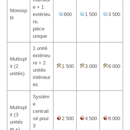
e + 1
Monosp
extérieu
800
1 500
3 500
lit
re,
pièce
unique
1 unité
extérieu
Multispl
re + 2
it (2
1 500
3 000
6 000
unités
unités)
intérieur
es
Systèm
e
Multispl
centrali
it (3
sé pour
2 500
4 500
8 000
unités
3
et +)