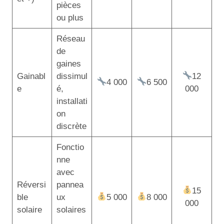
pièces
ou plus
Réseau
de
gaines
Gainabl
dissimul
12
4 000
6 500
e
é,
000
installati
on
discrète
Fonctio
nne
avec
Réversi
pannea
15
ble
ux
5 000
8 000
000
solaire
solaires
,