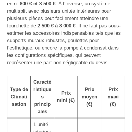
entre
800 € et 3 500 €
. À l’inverse, un système
multisplit avec plusieurs unités intérieures pour
plusieurs pièces peut facilement atteindre une
fourchette de
2 500 € à 8 000 €
. Il ne faut pas sous-
estimer les accessoires indispensables tels que les
supports muraux robustes, goulottes pour
l’esthétique, ou encore la pompe à condensat dans
les configurations spécifiques, qui peuvent
représenter une part non négligeable du devis.
Caracté
Type de
ristique
Prix
Prix
Prix
Climati
s
moyen
maxi
mini (€)
sation
princip
(€)
(€)
ales
1 unité
intérieur