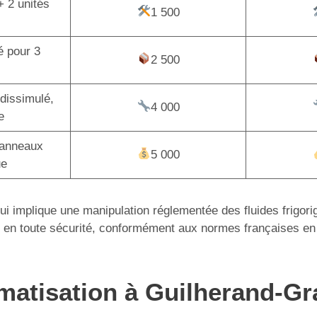
+ 2 unités
1 500
é pour 3
2 500
dissimulé,
4 000
e
panneaux
5 000
ue
 qui implique une manipulation réglementée des fluides frigor
tion en toute sécurité, conformément aux normes françaises en
limatisation à Guilherand-G