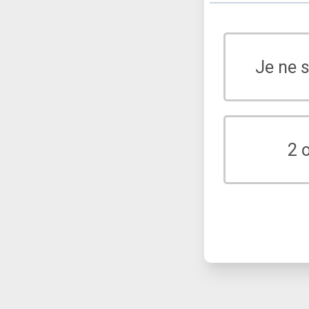
Je ne 
2 