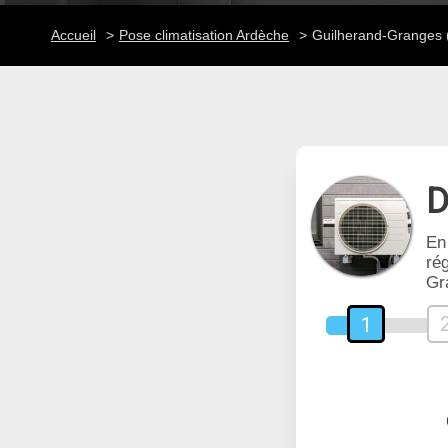
Accueil
Pose climatisation Ardèche
Guilherand-Granges 
D
En
rég
Gr
1