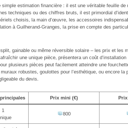
simple estimation financière : il est une véritable feuille d
mes techniques ou des chiffres bruts, il est primordial d’ide
ériels choisis, la main d’œuvre, les accessoires indispensabl
ation à Guilherand-Granges, la prise en compte des particul
lit, gainable ou même réversible solaire – les prix et les mo
afraîchir une unique pièce, présentera un coût d’installatio
pour plusieurs pièces peut facilement atteindre une fourchet
 muraux robustes, goulottes pour l’esthétique, ou encore la
gligeable du devis.
principales
Prix mini (€)
Prix
+ 1
800
unique