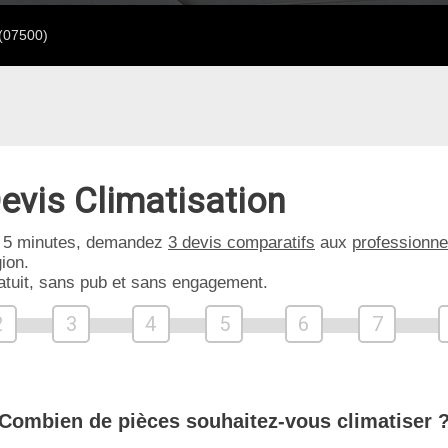
(07500)
evis Climatisation
 5 minutes, demandez
3 devis comparatifs
aux
professionne
ion.
atuit, sans pub et sans engagement.
2
3
4
5
6
7
Combien de pièces souhaitez-vous climatiser 