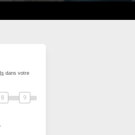
ls
dans votre
8
9
?