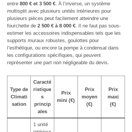
entre
800 € et 3 500 €
. À l’inverse, un système
multisplit avec plusieurs unités intérieures pour
plusieurs pièces peut facilement atteindre une
fourchette de
2 500 € à 8 000 €
. Il ne faut pas sous-
estimer les accessoires indispensables tels que les
supports muraux robustes, goulottes pour
l’esthétique, ou encore la pompe à condensat dans
les configurations spécifiques, qui peuvent
représenter une part non négligeable du devis.
Caracté
Type de
ristique
Prix
Prix
Prix
Climati
s
moyen
maxi
mini (€)
sation
princip
(€)
(€)
ales
1 unité
intérieur