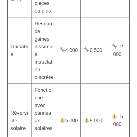
pièces
ou plus
Réseau
de
gaines
Gainabl
dissimul
12
4 000
6 500
e
é,
000
installati
on
discrète
Fonctio
nne
avec
Réversi
pannea
15
ble
ux
5 000
8 000
000
solaire
solaires
,