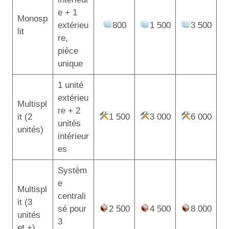
e + 1
Monosp
extérieu
800
1 500
3 500
lit
re,
pièce
unique
1 unité
extérieu
Multispl
re + 2
it (2
1 500
3 000
6 000
unités
unités)
intérieur
es
Systèm
e
Multispl
centrali
it (3
sé pour
2 500
4 500
8 000
unités
3
et +)