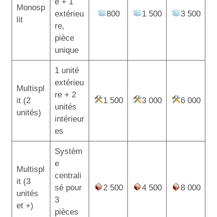
e + 1
Monosp
extérieu
800
1 500
3 500
lit
re,
pièce
unique
1 unité
extérieu
Multispl
re + 2
it (2
1 500
3 000
6 000
unités
unités)
intérieur
es
Systèm
e
Multispl
centrali
it (3
sé pour
2 500
4 500
8 000
unités
3
et +)
pièces