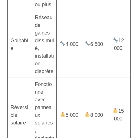
ou plus
Réseau
de
gaines
Gainabl
dissimul
12
4 000
6 500
e
é,
000
installati
on
discrète
Fonctio
nne
avec
Réversi
pannea
15
ble
ux
5 000
8 000
000
solaire
solaires
,