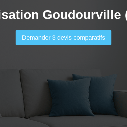
isation Goudourville 
Demander 3 devis comparatifs