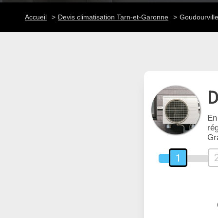
Accueil
Devis climatisation Tarn-et-Garonne
Goudourvill
D
En
rég
Gr
1