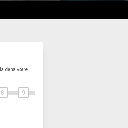
ls
dans votre
8
9
?