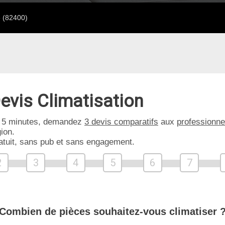
e (82400)
evis Climatisation
 5 minutes, demandez
3 devis comparatifs
aux
professionne
ion.
atuit, sans pub et sans engagement.
2
3
4
5
6
7
Combien de pièces souhaitez-vous climatiser 