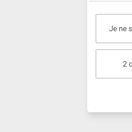
Je ne 
2 