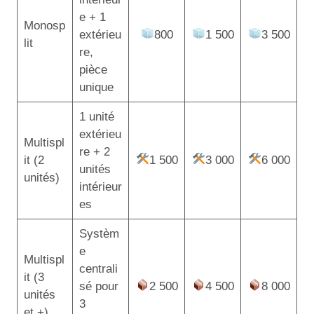
e + 1
Monosp
extérieu
800
1 500
3 500
lit
re,
pièce
unique
1 unité
extérieu
Multispl
re + 2
it (2
1 500
3 000
6 000
unités
unités)
intérieur
es
Systèm
e
Multispl
centrali
it (3
sé pour
2 500
4 500
8 000
unités
3
et +)