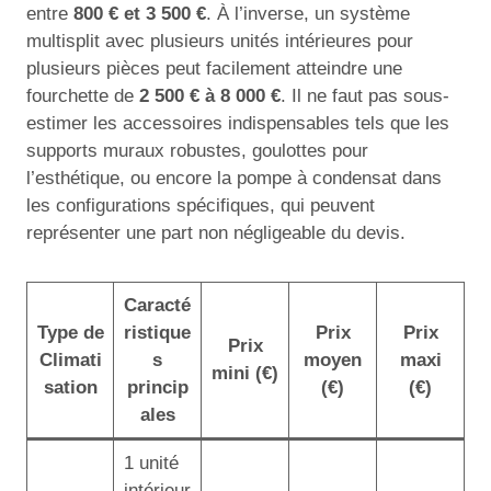
entre
800 € et 3 500 €
. À l’inverse, un système
multisplit avec plusieurs unités intérieures pour
plusieurs pièces peut facilement atteindre une
fourchette de
2 500 € à 8 000 €
. Il ne faut pas sous-
estimer les accessoires indispensables tels que les
supports muraux robustes, goulottes pour
l’esthétique, ou encore la pompe à condensat dans
les configurations spécifiques, qui peuvent
représenter une part non négligeable du devis.
Caracté
Type de
ristique
Prix
Prix
Prix
Climati
s
moyen
maxi
mini (€)
sation
princip
(€)
(€)
ales
1 unité
intérieur