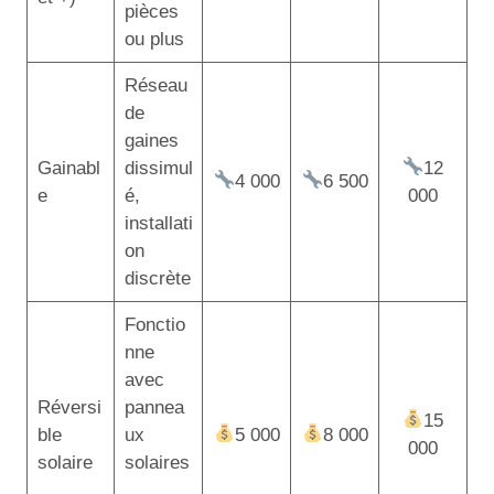
pièces
ou plus
Réseau
de
gaines
Gainabl
dissimul
12
4 000
6 500
e
é,
000
installati
on
discrète
Fonctio
nne
avec
Réversi
pannea
15
ble
ux
5 000
8 000
000
solaire
solaires
,