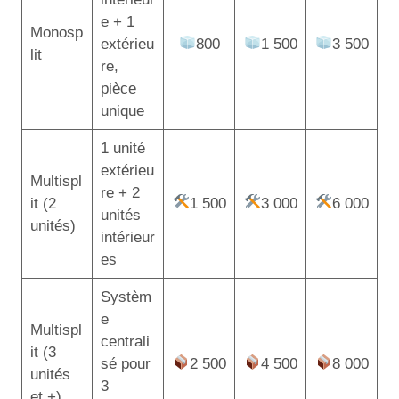
e + 1
Monosp
extérieu
800
1 500
3 500
lit
re,
pièce
unique
1 unité
extérieu
Multispl
re + 2
it (2
1 500
3 000
6 000
unités
unités)
intérieur
es
Systèm
e
Multispl
centrali
it (3
sé pour
2 500
4 500
8 000
unités
3
et +)