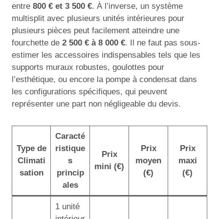
entre
800 € et 3 500 €
. À l’inverse, un système
multisplit avec plusieurs unités intérieures pour
plusieurs pièces peut facilement atteindre une
fourchette de
2 500 € à 8 000 €
. Il ne faut pas sous-
estimer les accessoires indispensables tels que les
supports muraux robustes, goulottes pour
l’esthétique, ou encore la pompe à condensat dans
les configurations spécifiques, qui peuvent
représenter une part non négligeable du devis.
Caracté
Type de
ristique
Prix
Prix
Prix
Climati
s
moyen
maxi
mini (€)
sation
princip
(€)
(€)
ales
1 unité
intérieur