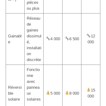
pièces
ou plus
Réseau
de
gaines
Gainabl
dissimul
12
4 000
6 500
e
é,
000
installati
on
discrète
Fonctio
nne
avec
Réversi
pannea
15
ble
ux
5 000
8 000
000
solaire
solaires
,