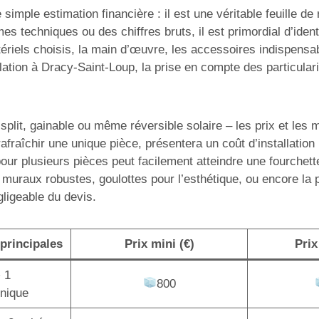
simple estimation financière : il est une véritable feuille d
mes techniques ou des chiffres bruts, il est primordial d’ide
ériels choisis, la main d’œuvre, les accessoires indispensabl
ation à Dracy-Saint-Loup, la prise en compte des particulari
lit, gainable ou même réversible solaire – les prix et les mo
afraîchir une unique pièce, présentera un coût d’installatio
pour plusieurs pièces peut facilement atteindre une fourchet
 muraux robustes, goulottes pour l’esthétique, ou encore la
gligeable du devis.
principales
Prix mini (€)
Prix
+ 1
800
unique