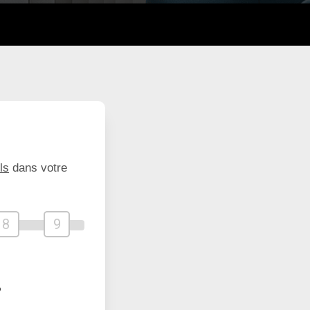
ls
dans votre
8
9
?