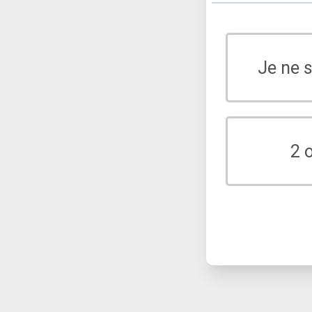
Je ne 
2 