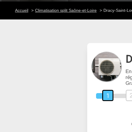
Accueil
Climatisation split Saône-et-Loire
Dracy-Saint-Lo
D
En
rég
Gr
1