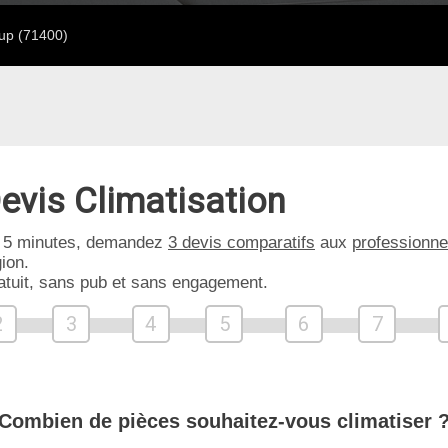
up (71400)
evis Climatisation
 5 minutes, demandez
3 devis comparatifs
aux
professionne
ion.
atuit, sans pub et sans engagement.
2
3
4
5
6
7
Combien de pièces souhaitez-vous climatiser 