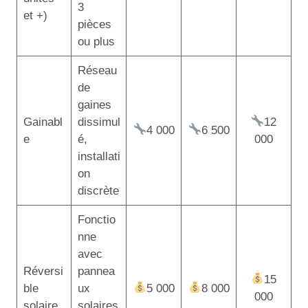
3
et +)
pièces
ou plus
Réseau
de
gaines
Gainabl
dissimul
12
4 000
6 500
e
é,
000
installati
on
discrète
Fonctio
nne
avec
Réversi
pannea
15
ble
ux
5 000
8 000
000
solaire
solaires