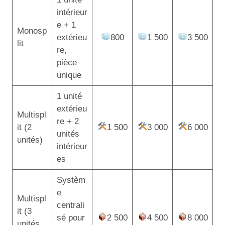
intérieur
e + 1
Monosp
extérieu
800
1 500
3 500
lit
re,
pièce
unique
1 unité
extérieu
Multispl
re + 2
it (2
1 500
3 000
6 000
unités
unités)
intérieur
es
Systèm
e
Multispl
centrali
it (3
sé pour
2 500
4 500
8 000
unités