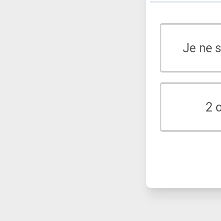
Je ne 
2 