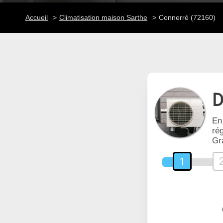
Accueil
Climatisation maison Sarthe
Connerré (72160)
D
En
rég
Gr
1