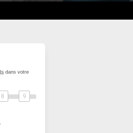
ls
dans votre
8
9
?