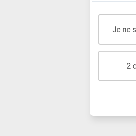
Je ne 
2 