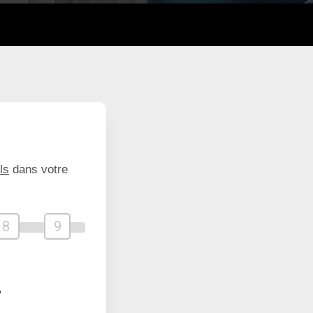
ls
dans votre
8
9
?