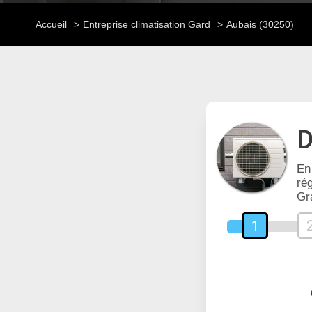
Accueil
Entreprise climatisation Gard
Aubais (30250)
D
En
rég
Gr
1