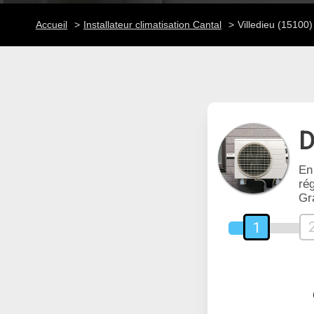
Accueil
Installateur climatisation Cantal
Villedieu (15100)
D
En
rég
Gr
1