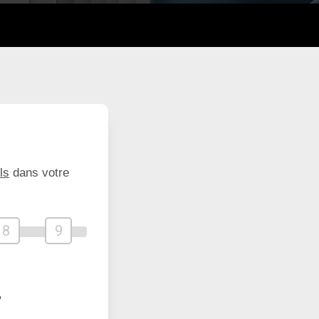
ls
dans votre
8
9
?