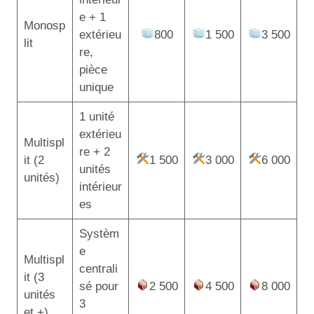
e + 1
Monosp
extérieu
800
1 500
3 500
lit
re,
pièce
unique
1 unité
extérieu
Multispl
re + 2
it (2
1 500
3 000
6 000
unités
unités)
intérieur
es
Systèm
e
Multispl
centrali
it (3
sé pour
2 500
4 500
8 000
unités
3
et +)