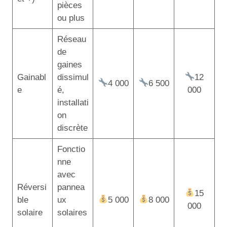
pièces
ou plus
Réseau
de
gaines
Gainabl
dissimul
12
4 000
6 500
e
é,
000
installati
on
discrète
Fonctio
nne
avec
Réversi
pannea
15
ble
ux
5 000
8 000
000
solaire
solaires
,