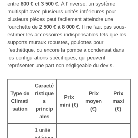
entre
800 € et 3 500 €
. À l’inverse, un système
multisplit avec plusieurs unités intérieures pour
plusieurs pièces peut facilement atteindre une
fourchette de
2 500 € à 8 000 €
. Il ne faut pas sous-
estimer les accessoires indispensables tels que les
supports muraux robustes, goulottes pour
l’esthétique, ou encore la pompe à condensat dans
les configurations spécifiques, qui peuvent
représenter une part non négligeable du devis.
Caracté
Type de
ristique
Prix
Prix
Prix
Climati
s
moyen
maxi
mini (€)
sation
princip
(€)
(€)
ales
1 unité
intérieur